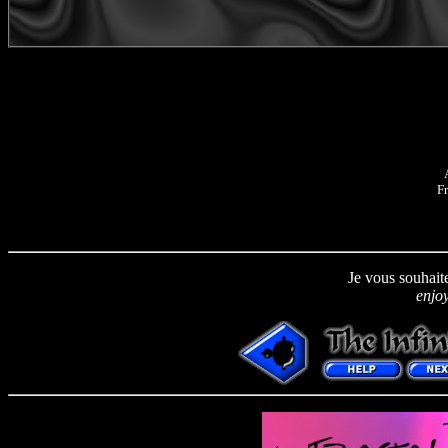
F
Je vous
Je vous souhait
enjo